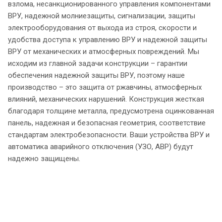
взлома, несанкционированного управления компонентами
ВРУ, надежной молниезащиты, сигнализации, защиты
электрооборудования от выхода из строя, скорости и
удобства доступа к управлению ВРУ и надежной защиты
ВРУ от механических и атмосферных повреждений. Мы
исходим из главной задачи конструкции – гарантии
обеспечения надежной защиты ВРУ, поэтому наше
производство – это защита от ржавчины, атмосферных
влияний, механических нарушений. Конструкция жесткая
благодаря толщине металла, предусмотрена оцинкованная
панель, надежная и безопасная геометрия, соответствие
стандартам электробезопасности. Ваши устройства ВРУ и
автоматика аварийного отключения (УЗО, АВР) будут
надежно защищены.
Отзывы о корпусах для ВРУ
Узнайте, что думают наши клиенты о корпусах для ВРУ с кла
Если вам нужно решение для стандартных сухих помещений, 
И, конечно, лучшие корпуса для ВРУ с защитой IP31 и IP54 