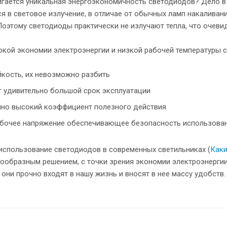
гается уникальная энергоэкономичность светодиодов? Дело в 
я в световое излучение, в отличае от обычных ламп накаливани
Поэтому светодиоды практически не излучают тепла, что очев
кой экономии электроэнергии и низкой рабочей температуры 
кость, их невозможно разбить
 удивительно большой срок эксплуатации
но высокий коэффициент полезного действия
абочее напряжение обеспечивающее безопасность использова
 использование светодиодов в современных светильниках (
Каки
ообразным решением, с точки зрения экономии электроэнергии
 они прочно входят в нашу жизнь и вносят в нее массу удобств.