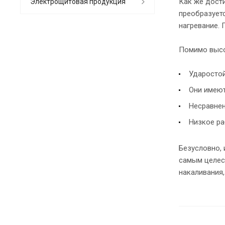
Как же дости
Электрощитовая продукция
преобразуетс
нагревание. 
Помимо высо
Ударостой
Они имеют
Несравнен
Низкое р
Безусловно,
самым целес
накаливания,