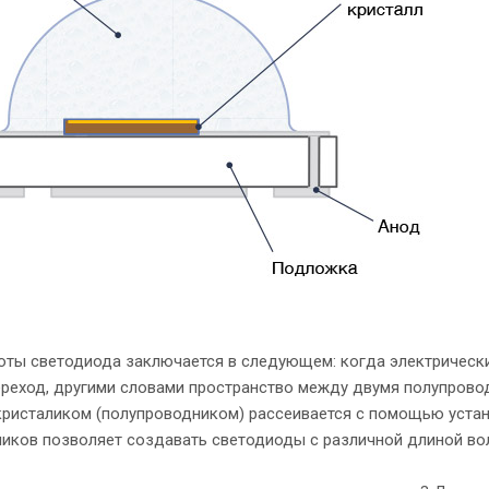
оты светодиода заключается в следующем: когда электрический
реход, другими словами пространство между двумя полупровод
кристаликом (полупроводником) рассеивается с помощью устан
иков позволяет создавать светодиоды с различной длиной вол